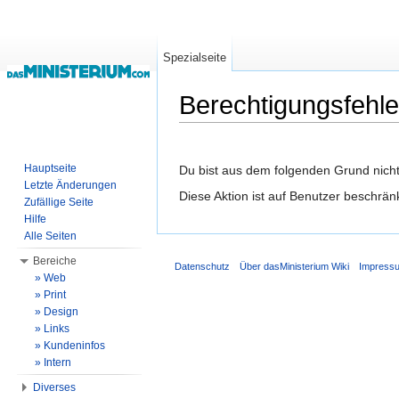
Spezialseite
Berechtigungsfehle
 Wechseln zu:
Navigation
,
Suche
Hauptseite
Du bist aus dem folgenden Grund nicht 
Letzte Änderungen
Diese Aktion ist auf Benutzer beschrän
Zufällige Seite
Hilfe
Alle Seiten
Bereiche
Datenschutz
Über dasMinisterium Wiki
Impress
» Web
» Print
» Design
» Links
» Kundeninfos
» Intern
Diverses